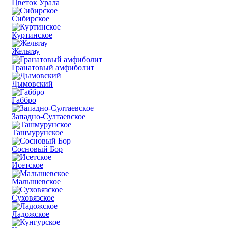
Цветок Урала
Сибирское
Куртинское
Жельтау
Гранатовый амфиболит
Дымовский
Габбро
Западно-Султаевское
Ташмурунское
Сосновый Бор
Исетское
Малышевское
Суховязское
Ладожское