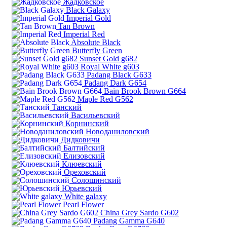
Жадковское
Black Galaxy
Imperial Gold
Tan Brown
Imperial Red
Absolute Black
Butterfly Green
Sunset Gold g682
Royal White g603
Padang Black G633
Padang Dark G654
Bain Brook Brown G664
Maple Red G562
Танский
Васильевский
Корнинский
Новоданиловский
Дидковичи
Балтийский
Елизовский
Клюевский
Ореховский
Солошинский
Юрьевский
White galaxy
Pearl Flower
China Grey Sardo G602
Padang Gamma G640