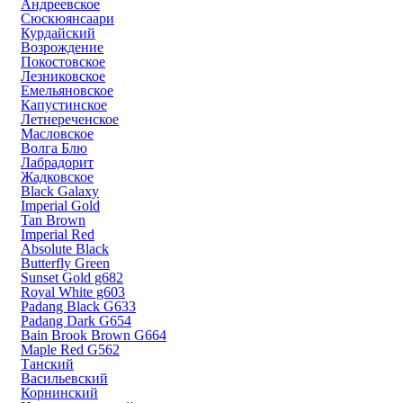
Андреевское
Сюскюянсаари
Курдайский
Возрождение
Покостовское
Лезниковское
Емельяновское
Капустинское
Летнереченское
Масловское
Волга Блю
Лабрадорит
Жадковское
Black Galaxy
Imperial Gold
Tan Brown
Imperial Red
Absolute Black
Butterfly Green
Sunset Gold g682
Royal White g603
Padang Black G633
Padang Dark G654
Bain Brook Brown G664
Maple Red G562
Танский
Васильевский
Корнинский