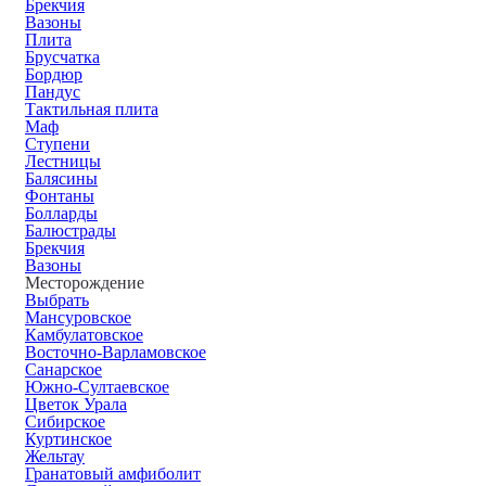
Брекчия
Вазоны
Плита
Брусчатка
Бордюр
Пандус
Тактильная плита
Маф
Ступени
Лестницы
Балясины
Фонтаны
Болларды
Балюстрады
Брекчия
Вазоны
Месторождение
Выбрать
Мансуровское
Камбулатовское
Восточно-Варламовское
Санарское
Южно-Султаевское
Цветок Урала
Сибирское
Куртинское
Жельтау
Гранатовый амфиболит