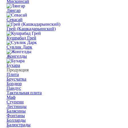
Мискинсай
Лянгар
Севасай
Грей (Кашкадарьинский)
Кушрабад Грей
Сувлик Дарк
Жонгелды
Бухара
Продукция
Плита
Брусчатка
Бордюр
Пандус
Тактильная плита
Маф
Ступени
Лестницы
Балясины
Фонтаны
Болларды
Балюстрады