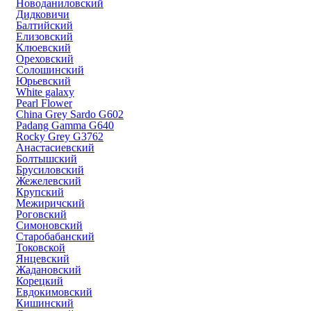
Новоданиловский
Дидковичи
Балтийский
Елизовский
Клюевский
Ореховский
Солошинский
Юрьевский
White galaxy
Pearl Flower
China Grey Sardo G602
Padang Gamma G640
Rocky Grey G3762
Анастасиевский
Болтышский
Брусиловский
Жежелевский
Крупский
Межиричский
Роговский
Симоновский
Старобабанский
Токовской
Янцевский
Жадановский
Корецкий
Евдокимовский
Кишинский