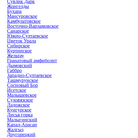
Сувлик Дарк
Жонгелды
Бухара
Мансуровское
Камбулатовское
Восточно-Варламовское
Санарское
Южно-Султаевское
Цветок Урала
Сибирское
Куртинское
Жельтау
Гранатовый амфиболит
Дымовский
Габбро
Западно-Султаевское
Ташмурунское
Сосновый Бор
Исетское
Малышевское
Суховязское
Ладожское
Кунгурское
Лисья горка
Малыгинский
Капал-Арасан
Жалгыз
Другорецкий