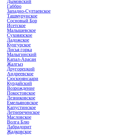
Дымовский
Габбро
Западно-Султаевское
Ташмурунское
Сосновый Бор
Исетское
Малышевское
Суховязское
Ладожское
Кунгурское
Лисья горка
Малыгинский
Капал-Арасан
Жалгыз
Другорецкий
Андреевское
Сюскюянсаари
Курдайский
Возрождение
Покостовское
Лезниковское
Емельяновское
Капустинское
Летнереченское
Масловское
Волга Блю
Лабрадорит
Жадковское