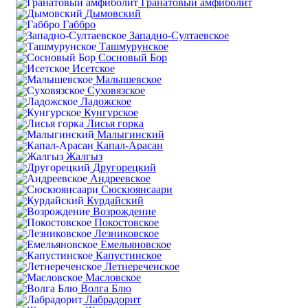
Гранатовый амфиболит
Дымовский
Габбро
Западно-Султаевское
Ташмурунское
Сосновый Бор
Исетское
Малышевское
Суховязское
Ладожское
Кунгурское
Лисья горка
Малыгинский
Капал-Арасан
Жалгыз
Другорецкий
Андреевское
Сюскюянсаари
Курдайский
Возрождение
Покостовское
Лезниковское
Емельяновское
Капустинское
Летнереченское
Масловское
Волга Блю
Лабрадорит