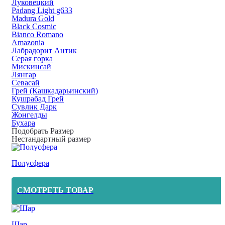
Луковецкий
Padang Light g633
Madura Gold
Black Cosmic
Bianco Romano
Amazonia
Лабрадорит Антик
Серая горка
Мискинсай
Лянгар
Севасай
Грей (Кашкадарьинский)
Кушрабад Грей
Сувлик Дарк
Жонгелды
Бухара
Подобрать Размер
Нестандартный размер
Полусфера
СМОТРЕТЬ ТОВАР
Шар