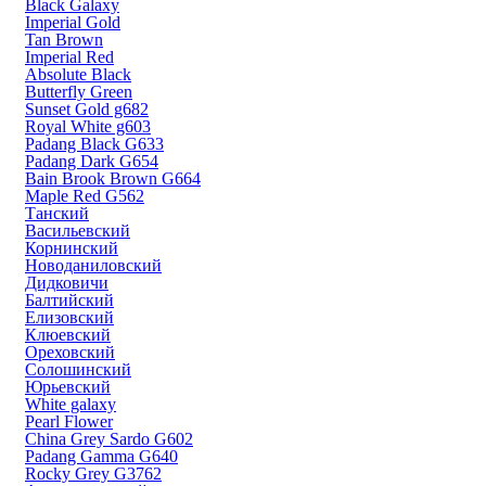
Black Galaxy
Imperial Gold
Tan Brown
Imperial Red
Absolute Black
Butterfly Green
Sunset Gold g682
Royal White g603
Padang Black G633
Padang Dark G654
Bain Brook Brown G664
Maple Red G562
Танский
Васильевский
Корнинский
Новоданиловский
Дидковичи
Балтийский
Елизовский
Клюевский
Ореховский
Солошинский
Юрьевский
White galaxy
Pearl Flower
China Grey Sardo G602
Padang Gamma G640
Rocky Grey G3762