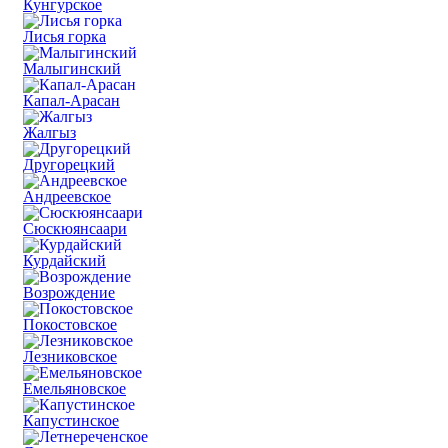
Кунгурское
Лисья горка
Малыгинский
Капал-Арасан
Жалгыз
Другорецкий
Андреевское
Сюскюянсаари
Курдайский
Возрождение
Покостовское
Лезниковское
Емельяновское
Капустинское