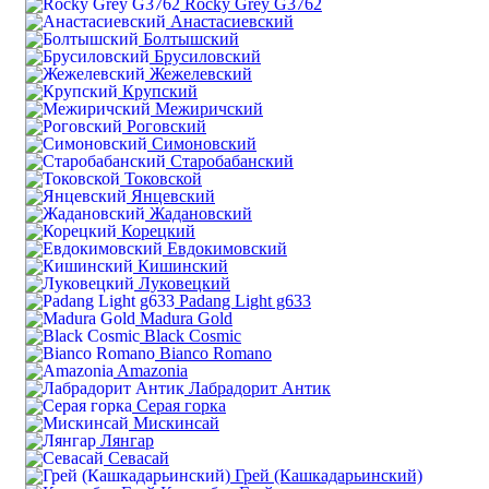
Rocky Grey G3762
Анастасиевский
Болтышский
Брусиловский
Жежелевский
Крупский
Межиричский
Роговский
Симоновский
Старобабанский
Токовской
Янцевский
Жадановский
Корецкий
Евдокимовский
Кишинский
Луковецкий
Padang Light g633
Madura Gold
Black Cosmic
Bianco Romano
Amazonia
Лабрадорит Антик
Серая горка
Мискинсай
Лянгар
Севасай
Грей (Кашкадарьинский)