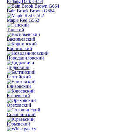
Padang Dark G654
Bain Brook Brown G664
Maple Red G562
Танский
Васильевский
Корнинский
Новоданиловский
Дидковичи
Балтийский
Елизовский
Клюевский
Ореховский
Солошинский
Юрьевский