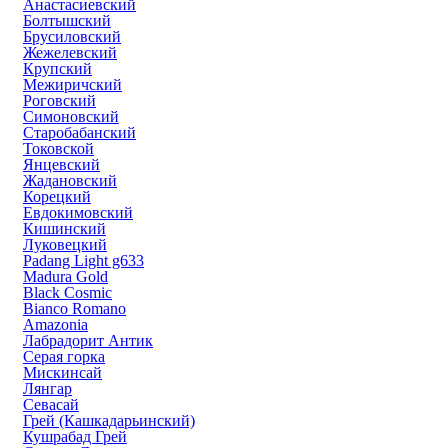
Анастасиевский
Болтышский
Брусиловский
Жежелевский
Крупский
Межиричский
Роговский
Симоновский
Старобабанский
Токовской
Янцевский
Жадановский
Корецкий
Евдокимовский
Кишинский
Луковецкий
Padang Light g633
Madura Gold
Black Cosmic
Bianco Romano
Amazonia
Лабрадорит Антик
Серая горка
Мискинсай
Лянгар
Севасай
Грей (Кашкадарьинский)
Кушрабад Грей